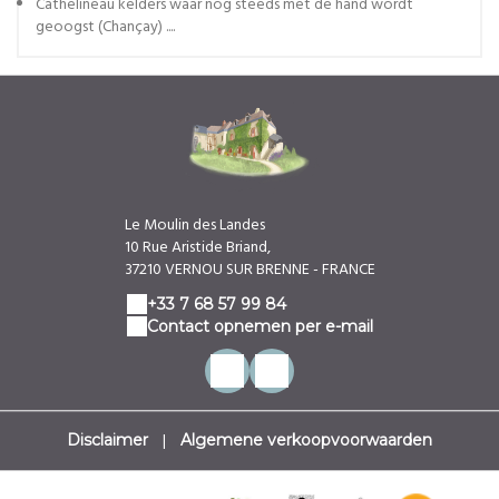
Cathelineau kelders waar nog steeds met de hand wordt
geoogst (Chançay) ....
Le Moulin des Landes
10 Rue Aristide Briand,
37210 VERNOU SUR BRENNE - FRANCE
+33 7 68 57 99 84
Contact opnemen per e-mail
|
Disclaimer
Algemene verkoopvoorwaarden