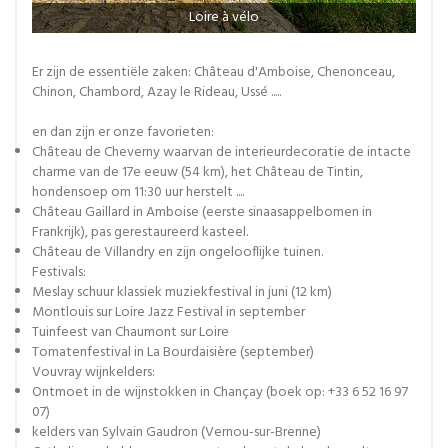
Loire à vélo
Er zijn de essentiële zaken: Château d'Amboise, Chenonceau,
Chinon, Chambord, Azay le Rideau, Ussé .....
en dan zijn er onze favorieten:
Château de Cheverny waarvan de interieurdecoratie de intacte
charme van de 17e eeuw (54 km), het Château de Tintin,
hondensoep om 11:30 uur herstelt ....
Château Gaillard in Amboise (eerste sinaasappelbomen in
Frankrijk), pas gerestaureerd kasteel.
Château de Villandry en zijn ongelooflijke tuinen.
Festivals:
Meslay schuur klassiek muziekfestival in juni (12 km)
Montlouis sur Loire Jazz Festival in september
Tuinfeest van Chaumont sur Loire
Tomatenfestival in La Bourdaisière (september)
Vouvray wijnkelders:
Ontmoet in de wijnstokken in Chançay (boek op: +33 6 52 16 97
07)
kelders van Sylvain Gaudron (Vernou-sur-Brenne)