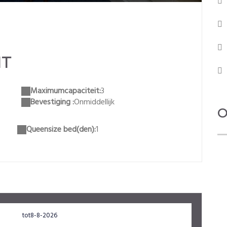
HT
Maximumcapaciteit:
3
Bevestiging :
Onmiddellijk
O
Queensize bed(den):
1
tot