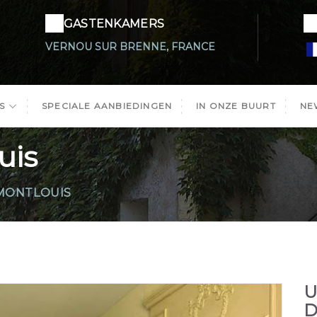
GASTENKAMERS
VERNOU SUR BRENNE, FRANCE
RS
SPECIALE AANBIEDINGEN
IN ONZE BUURT
NE
uis
MONTLOUIS
U
D