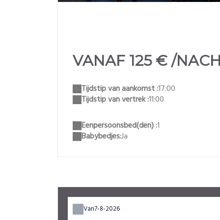
VANAF 125 € /NAC
Tijdstip van aankomst :
17:00
Tijdstip van vertrek :
11:00
Eenpersoonsbed(den) :
1
Babybedjes:
Ja
Van