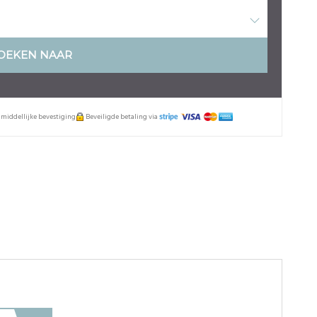
OEKEN NAAR
nmiddellijke bevestiging
Beveiligde betaling via