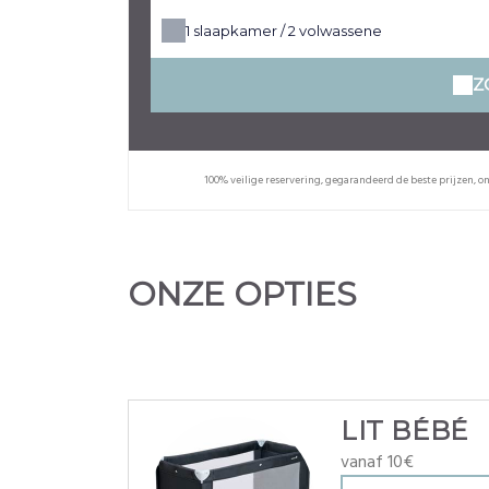
1
slaapkamer /
2
volwassene
Z
100% veilige reservering, gegarandeerd de beste prijzen, o
ONZE OPTIES
LIT BÉBÉ
vanaf 10€