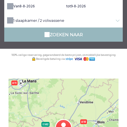
Van
tot
1
slaapkamer /
2
volwassene
ZOEKEN NAAR
100% veilige reservering, gegarandeerd de beste prijzen, onmiddellijke bevestiging
Beveiligde betaling via