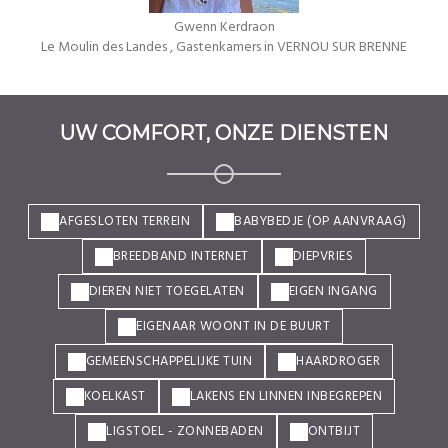
Gwenn Kerdraon
Le Moulin des Landes
, Gastenkamers in VERNOU SUR BRENNE
UW COMFORT, ONZE DIENSTEN
AFGESLOTEN TERREIN
BABYBEDJE (OP AANVRAAG)
BREEDBAND INTERNET
DIEPVRIES
DIEREN NIET TOEGELATEN
EIGEN INGANG
EIGENAAR WOONT IN DE BUURT
GEMEENSCHAPPELIJKE TUIN
HAARDROGER
KOELKAST
LAKENS EN LINNEN INBEGREPEN
LIGSTOEL - ZONNEBADEN
ONTBIJT