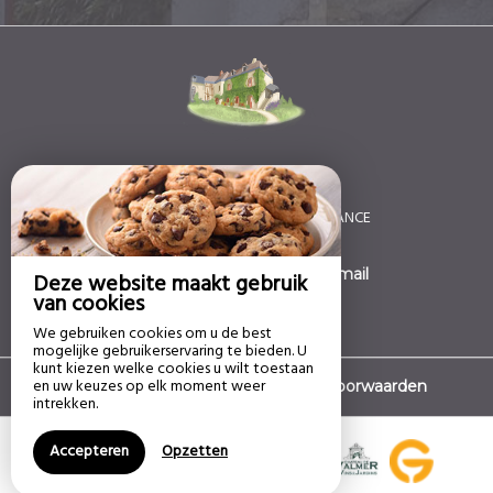
Le Moulin des Landes
10 Rue Aristide Briand,
37210 VERNOU SUR BRENNE - FRANCE
+33 7 68 57 99 84
Contact opnemen per e-mail
Deze website maakt gebruik
van cookies
We gebruiken cookies om u de best
mogelijke gebruikerservaring te bieden. U
kunt kiezen welke cookies u wilt toestaan
en uw keuzes op elk moment weer
|
Disclaimer
Algemene verkoopvoorwaarden
intrekken.
Accepteren
Opzetten