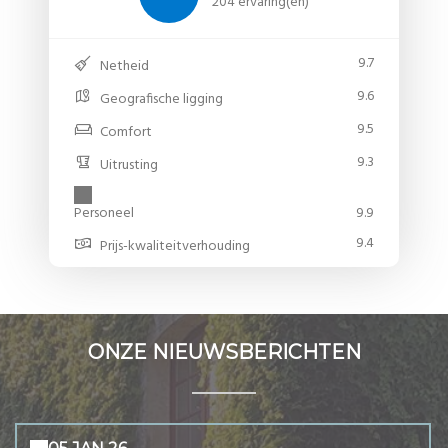
204 ervaring(en)
9.7
Netheid
9.6
Geografische ligging
9.5
Comfort
9.3
Uitrusting
Personeel
9.9
9.4
Prijs-kwaliteitverhouding
ONZE NIEUWSBERICHTEN