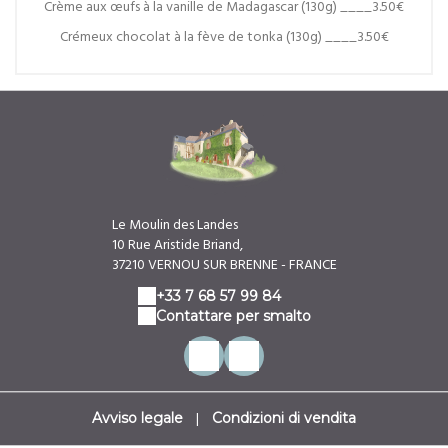
Crème aux œufs à la vanille de Madagascar (130g) ____3.50€
Crémeux chocolat à la fève de tonka (130g) ____3.50€
Le Moulin des Landes
10 Rue Aristide Briand,
37210 VERNOU SUR BRENNE - FRANCE
+33 7 68 57 99 84
Contattare per smalto
|
Avviso legale
Condizioni di vendita