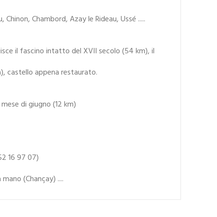
u, Chinon, Chambord, Azay le Rideau, Ussé .....
sce il fascino intatto del XVII secolo (54 km), il
a), castello appena restaurato.
l mese di giugno (12 km)
52 16 97 07)
 mano (Chançay) ....