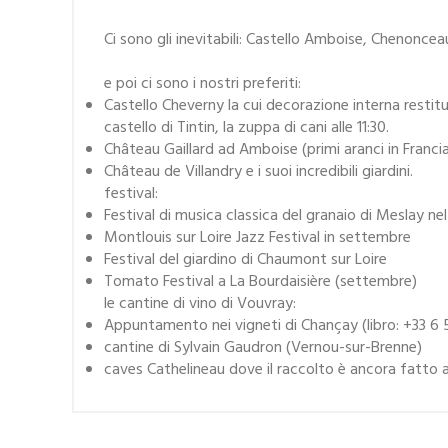
Ci sono gli inevitabili: Castello Amboise, Chenoncea
e poi ci sono i nostri preferiti:
Castello Cheverny la cui decorazione interna restitui
castello di Tintin, la zuppa di cani alle 11:30.
Château Gaillard ad Amboise (primi aranci in Franci
Château de Villandry e i suoi incredibili giardini.
festival:
Festival di musica classica del granaio di Meslay ne
Montlouis sur Loire Jazz Festival in settembre
Festival del giardino di Chaumont sur Loire
Tomato Festival a La Bourdaisière (settembre)
le cantine di vino di Vouvray:
Appuntamento nei vigneti di Chançay (libro: +33 6 
cantine di Sylvain Gaudron (Vernou-sur-Brenne)
caves Cathelineau dove il raccolto è ancora fatto a