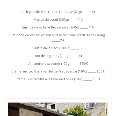
Petit pot de rillettes de Tours IGP (60g) ____ 6€
Mijoté de bœuf (360g) ____11€
Emincé de volaille Provençale (360g) ____ 11€
Effiloché de canard et son écrasé de pommes de terre (360g)
____11€
Gratin dauphinois (200g) ____6€
Duo de légumes (200g) ____6€
Amandine aux poires (100g) ____3.50€
Crème aux œufs à la vanille de Madagascar (130g) ____3.50€
Crémeux chocolat à la fève de tonka (130g) ____3.50€