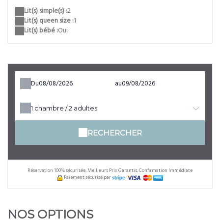
Lit(s) simple(s) :
2
Lit(s) queen size :
1
Lit(s) bébé :
Oui
Du
au
1
chambre /
2
adultes
RECHERCHER
Réservation 100% sécurisée, Meilleurs Prix Garantis, Confirmation Immédiate
Paiement sécurisé par
NOS OPTIONS