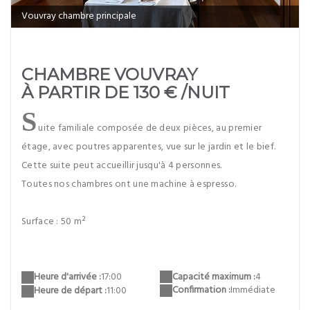
Vouvray chambre principale
CHAMBRE VOUVRAY
À PARTIR DE 130 € /NUIT
S
uite familiale composée de deux pièces, au premier
étage, avec poutres apparentes, vue sur le jardin et le bief.
Cette suite peut accueillir jusqu'à 4 personnes.
Toutes nos chambres ont une machine à espresso.
Surface : 50 m²
Capacité maximum :
4
Heure d'arrivée :
17:00
Confirmation :
Immédiate
Heure de départ :
11:00