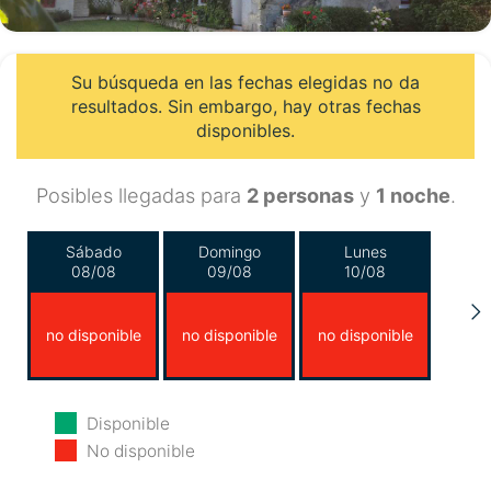
Su búsqueda en las fechas elegidas no da
resultados. Sin embargo, hay otras fechas
disponibles.
Posibles llegadas para
2 personas
y
1 noche
.
Sábado
Domingo
Lunes
08/08
09/08
10/08
no disponible
no disponible
no disponible
Martes
Miércoles
Jueves
Disponible
11/08
12/08
13/08
No disponible