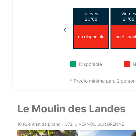
Jueves
Viernes
20/08
21/08
no disponible
no disponi
Disponible
N
* Precio mínimo para 2 person
Le Moulin des Landes
10 Rue Aristide Briand - 37210 VERNOU SUR BRENNE