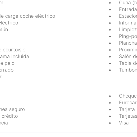
or
Cuna (b
Entrada
de carga coche eléctrico
Estacio
léctrico
Informac
omún
Limpiez
Ping-p
Plancha
 courtoisie
Proximi
ama incluida
Salón d
e pelo
Tabla d
errado
Tumbona
r
Cheques
Eurocar
ínea seguro
Tarjeta
 crédito
Tarjeta
ncia
Visa