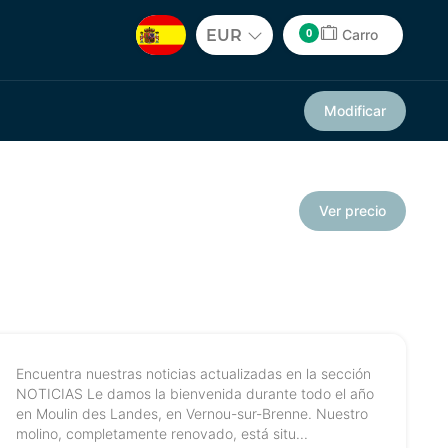
0
EUR
Carro
Modificar
Ver precio
Encuentra nuestras noticias actualizadas en la sección
NOTICIAS Le damos la bienvenida durante todo el año
en Moulin des Landes, en Vernou-sur-Brenne. Nuestro
molino, completamente renovado, está situ...