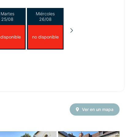
Martes
Miércoles
25/08
26/08
 disponible
no disponible
Ver en un mapa