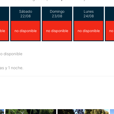
Sábado
Domingo
Lunes
22/08
23/08
24/08
ble
no disponible
no disponible
no disponible
no
o disponible
as y 1 noche.