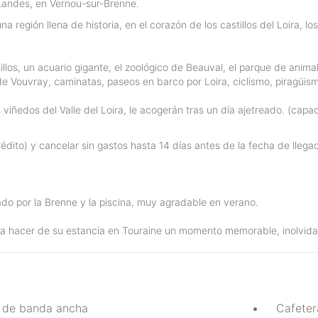
Landes, en Vernou-sur-Brenne.
 región llena de historia, en el corazón de los castillos del Loira, 
illos, un acuario gigante, el zoológico de Beauval, el parque de ani
 de Vouvray, caminatas, paseos en barco por Loira, ciclismo, piragüis
viñedos del Valle del Loira, le acogerán tras un día ajetreado. (cap
édito) y cancelar sin gastos hasta 14 días antes de la fecha de llega
ado por la Brenne y la piscina, muy agradable en verano.
 hacer de su estancia en Touraine un momento memorable, inolvidabl
t de banda ancha
Cafeter