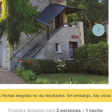
 fechas elegidas no da resultados. Sin embargo, hay otras 
Posibles llegadas para
2 personas
y
1 noche
.