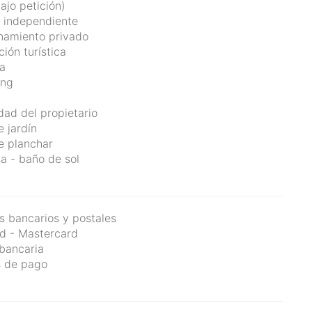
ajo petición)
 independiente
namiento privado
ión turística
a
ong
dad del propietario
e jardín
e planchar
 - baño de sol
 bancarios y postales
d - Mastercard
 bancaria
s de pago