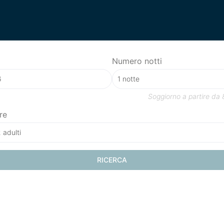
Numero notti
Soggiorno a partire da
re
 adulti