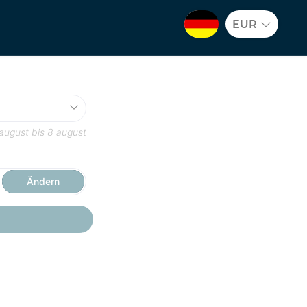
EUR
august
bis
8 august
Ändern